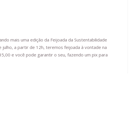
ando mais uma edição da Feijoada da Sustentabilidade
 julho, a partir de 12h, teremos feijoada à vontade na
5,00 e você pode garantir o seu, fazendo um pix para
ar
 nossas crianças negras e adolescentes está nas suas