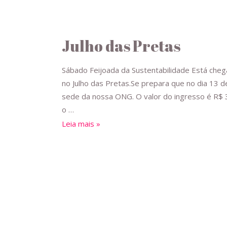
Julho das Pretas
Sábado Feijoada da Sustentabilidade Está cheg
no Julho das Pretas.Se prepara que no dia 13 de
sede da nossa ONG. O valor do ingresso é R$ 3
o …
Leia mais »
Eleição conselho tutel
Eleições do Conselho Tutelar – A proteção das