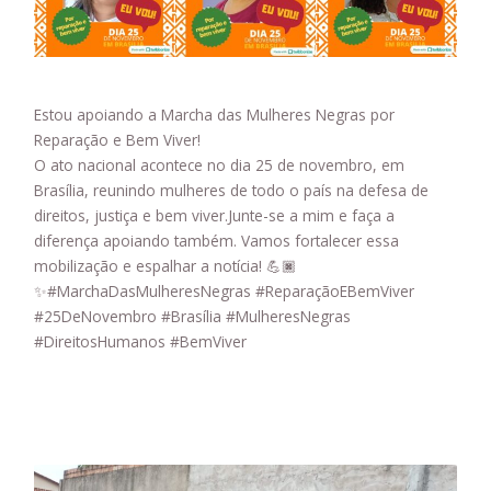
Estou apoiando a Marcha das Mulheres Negras por
Reparação e Bem Viver!
O ato nacional acontece no dia 25 de novembro, em
Brasília, reunindo mulheres de todo o país na defesa de
direitos, justiça e bem viver.Junte-se a mim e faça a
diferença apoiando também. Vamos fortalecer essa
mobilização e espalhar a notícia! 💪🏿
✨#MarchaDasMulheresNegras #ReparaçãoEBemViver
#25DeNovembro #Brasília #MulheresNegras
#DireitosHumanos #BemViver