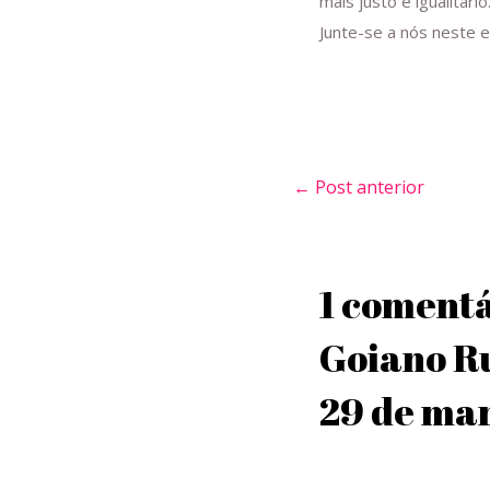
mais justo e igualitário
Junte-se a nós neste e
←
Post anterior
1 comentá
Goiano R
29 de ma