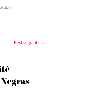
o! ✊🏾✨
Post seguinte
→
itê
 Negras –