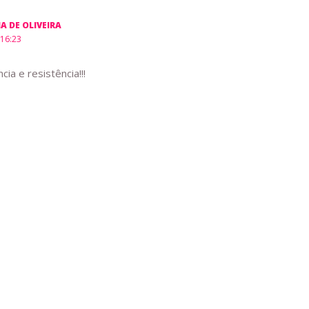
A DE OLIVEIRA
 16:23
ia e resistência!!!
entário
ail não será publicado.
Campos obrigatórios são marcados com