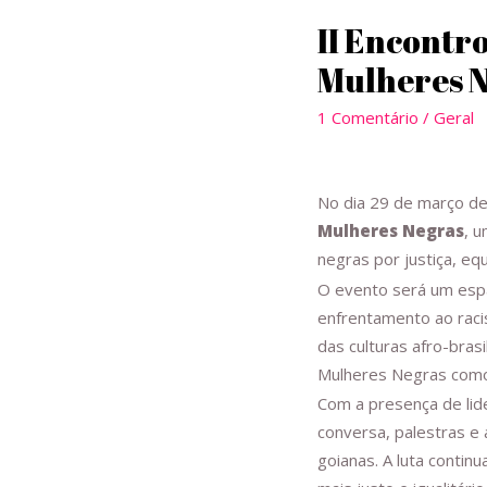
II Encontr
Mulheres N
1 Comentário
/
Geral
No dia 29 de março de
Mulheres Negras
, 
negras por justiça, equ
O evento será um espa
enfrentamento ao racis
das culturas afro-bras
Mulheres Negras como 
Com a presença de lide
conversa, palestras e
goianas. A luta conti