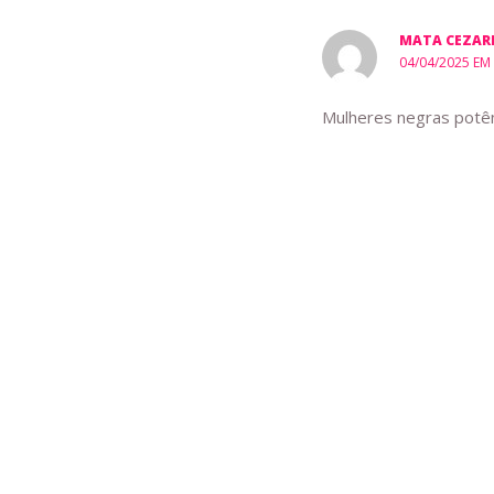
MATA CEZARI
04/04/2025 EM
Mulheres negras potênc
Deixe um com
O seu endereço de e-m